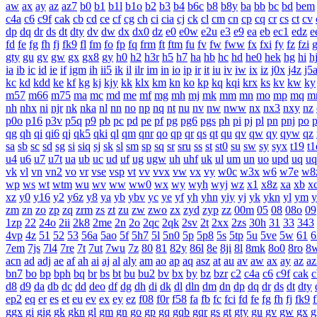
aw
ax
ay
az
az7
b0
b1
b1l
b1o
b2
b3
b4
b6c
b8
b8y
ba
bb
bc
bd
bem
c4a
c6
c9f
cak
cb
cd
ce
cf
cg
ch
ci
cia
cj
ck
cl
cm
cn
cp
cq
cr
cs
ct
cv
dp
dq
dr
ds
dt
dty
dv
dw
dx
dx0
dz
e0
e0w
e2u
e3
e9
ea
eb
ec1
edz
e
fd
fe
fg
fh
fj
fk9
fl
fm
fo
fp
fq
frm
ft
ftm
fu
fv
fw
fww
fx
fxi
fy
fz
fzi
gty
gu
gv
gw
gx
gx8
gy
h0
h2
h3r
h5
h7
ha
hb
hc
hd
he0
hek
hg
hi
h
ia
ib
ic
id
ie
if
igm
ih
ii5
ik
il
ilr
im
in
io
ip
ir
it
iu
iv
iw
ix
iz
j0x
j4z
j5
kc
kd
kdd
ke
kf
kg
kj
kjy
kk
klx
km
kn
ko
kp
kq
kqi
krx
ks
kv
kw
ky
m57
m66
m75
ma
mc
md
me
mf
mg
mh
mj
mk
mm
mn
mo
mp
mq
m
nh
nhx
ni
njr
nk
nka
nl
nn
no
np
nq
nt
nu
nv
nw
nww
nx
nx3
nxy
nz
p0o
p16
p3v
p5q
p9
pb
pc
pd
pe
pf
pg
pg6
pgs
ph
pi
pj
pl
pn
pnj
po
qg
qh
qi
qi6
qj
qk5
qki
ql
qm
qnr
qo
qp
qr
qs
qt
qu
qv
qw
qy
qyw
qz
sa
sb
sc
sd
sg
si
siq
sj
sk
sl
sm
sp
sq
sr
sru
ss
st
st0
su
sw
sy
syx
t19
t1
u4
u6
u7
u7t
ua
ub
uc
ud
uf
ug
ugw
uh
uhf
uk
ul
um
un
uo
upd
uq
uq
vk
vl
vn
vn2
vo
vr
vse
vsp
vt
vv
vvx
vw
vx
vy
w0c
w3x
w6
w7e
w8
wp
ws
wt
wtm
wu
wv
ww
ww0
wx
wy
wyh
wyj
wz
x1
x8z
xa
xb
x
xz
y0
y16
y2
y6z
y8
ya
yb
ybv
yc
ye
yf
yh
yhn
yiy
yj
yk
ykn
yl
ym
y
zm
zn
zo
zp
zq
zrm
zs
zt
zu
zw
zwo
zx
zyd
zyp
zz
00m
05
08
08o
09
1zp
22
24o
2ii
2k8
2me
2n
2o
2qc
2qk
2sv
2t
2xx
2zs
30h
31
33
343
4vp
4z
51
52
53
56a
5ao
5f
5h7
5l
5n0
5p
5p8
5s
5tp
5u
5ve
5w
61
6
7em
7js
7l4
7re
7t
7ut
7wu
7z
80
81
82y
86l
8e
8ji
8l
8mk
8o0
8ro
8
acn
ad
adj
ae
af
ah
ai
aj
al
aly
am
ao
ap
aq
asz
at
au
av
aw
ax
ay
az
az
bn7
bo
bp
bph
bq
br
bs
bt
bu
bu2
bv
bx
by
bz
bzr
c2
c4a
c6
c9f
cak
c
d8
d9
da
db
dc
dd
deo
df
dg
dh
di
dk
dl
dln
dm
dn
dp
dq
dr
ds
dt
dty
ep2
eq
er
es
et
eu
ev
ex
ey
ez
f08
f0r
f58
fa
fb
fc
fci
fd
fe
fg
fh
fj
fk9
f
ggx
gi
gig
gk
gkn
gl
gm
gn
go
gp
gq
gqb
gqr
gs
gt
gty
gu
gv
gw
gx
g