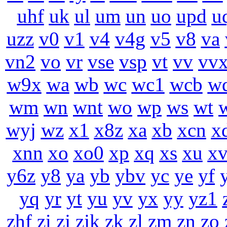
uhf
uk
ul
um
un
uo
upd
u
uzz
v0
v1
v4
v4g
v5
v8
va
vn2
vo
vr
vse
vsp
vt
vv
vv
w9x
wa
wb
wc
wc1
wcb
w
wm
wn
wnt
wo
wp
ws
wt
wyj
wz
x1
x8z
xa
xb
xcn
x
xnn
xo
xo0
xp
xq
xs
xu
x
y6z
y8
ya
yb
ybv
yc
ye
yf
yq
yr
yt
yu
yv
yx
yy
yz1
zhf
zi
zj
zjk
zk
zl
zm
zn
zo