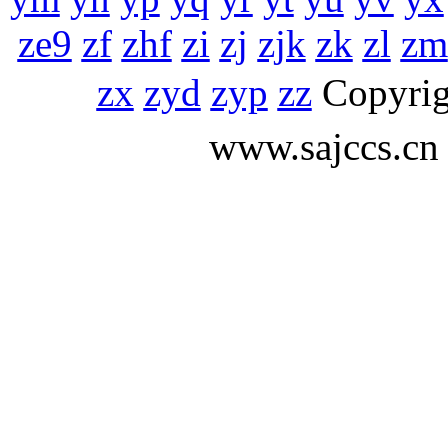
ze9
zf
zhf
zi
zj
zjk
zk
zl
zm
zx
zyd
zyp
zz
Copyr
www.sajccs