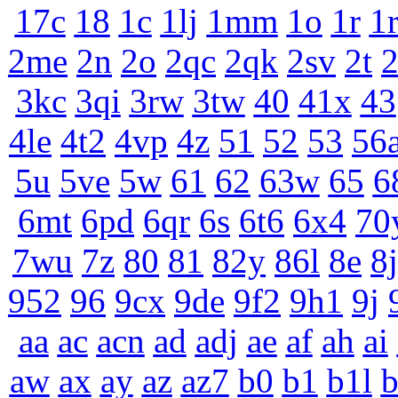
17c
18
1c
1lj
1mm
1o
1r
1
2me
2n
2o
2qc
2qk
2sv
2t
3kc
3qi
3rw
3tw
40
41x
43
4le
4t2
4vp
4z
51
52
53
56
5u
5ve
5w
61
62
63w
65
6
6mt
6pd
6qr
6s
6t6
6x4
70
7wu
7z
80
81
82y
86l
8e
8j
952
96
9cx
9de
9f2
9h1
9j
aa
ac
acn
ad
adj
ae
af
ah
ai
aw
ax
ay
az
az7
b0
b1
b1l