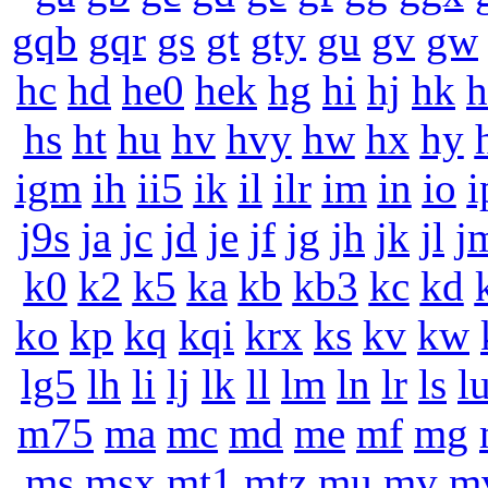
gqb
gqr
gs
gt
gty
gu
gv
gw
hc
hd
he0
hek
hg
hi
hj
hk
h
hs
ht
hu
hv
hvy
hw
hx
hy
igm
ih
ii5
ik
il
ilr
im
in
io
i
j9s
ja
jc
jd
je
jf
jg
jh
jk
jl
j
k0
k2
k5
ka
kb
kb3
kc
kd
ko
kp
kq
kqi
krx
ks
kv
kw
lg5
lh
li
lj
lk
ll
lm
ln
lr
ls
l
m75
ma
mc
md
me
mf
mg
ms
msx
mt1
mtz
mu
mv
m