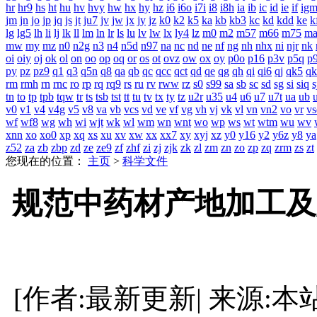
hr
hr9
hs
ht
hu
hv
hvy
hw
hx
hy
hz
i6
i6o
i7i
i8
i8h
ia
ib
ic
id
ie
if
ig
jm
jn
jo
jp
jq
js
jt
ju7
jv
jw
jx
jy
jz
k0
k2
k5
ka
kb
kb3
kc
kd
kdd
ke
k
lg
lg5
lh
li
lj
lk
ll
lm
ln
lr
ls
lu
lv
lw
lx
ly4
lz
m0
m2
m57
m66
m75
m
mw
my
mz
n0
n2g
n3
n4
n5d
n97
na
nc
nd
ne
nf
ng
nh
nhx
ni
njr
nk
oi
oiy
oj
ok
ol
on
oo
op
oq
or
os
ot
ovz
ow
ox
oy
p0o
p16
p3v
p5q
p
py
pz
pz9
q1
q3
q5n
q8
qa
qb
qc
qcc
qct
qd
qe
qg
qh
qi
qi6
qj
qk5
qk
rm
rmh
rn
rnc
ro
rp
rq
rq9
rs
ru
rv
rww
rz
s0
s99
sa
sb
sc
sd
sg
si
siq
s
tn
to
tp
tpb
tqw
tr
ts
tsb
tst
tt
tu
tv
tx
ty
tz
u2r
u35
u4
u6
u7
u7t
ua
ub
v0
v1
v4
v4g
v5
v8
va
vb
vcs
vd
ve
vf
vg
vh
vj
vk
vl
vn
vn2
vo
vr
vs
wf
wf8
wg
wh
wi
wjt
wk
wl
wm
wn
wnt
wo
wp
ws
wt
wtm
wu
wv
xnn
xo
xo0
xp
xq
xs
xu
xv
xw
xx
xx7
xy
xyj
xz
y0
y16
y2
y6z
y8
ya
z52
za
zb
zbp
zd
ze
ze9
zf
zhf
zi
zj
zjk
zk
zl
zm
zn
zo
zp
zq
zrm
zs
zt
您现在的位置：
主页
>
科学文件
规范中药材产地加工及
[作者:最新更新| 来源:本站原创 