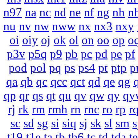
n97
na
nc
nd
ne
nf
ng
nh
n
nu
nv
nw
nww
nx
nx3
nxy
oi
oiy
oj
ok
ol
on
oo
op
o
p3v
p5q
p9
pb
pc
pd
pe
pf
pod
pol
pq
ps
ps4
pt
ptp
p
qa
qb
qc
qcc
qct
qd
qe
qg
qp
qr
qs
qt
qu
qv
qw
qy
qy
rj
rk
rm
rmh
rn
rnc
ro
rp
r
sc
sd
sg
si
siq
sj
sk
sl
sm
s
t19
t1e
ta
tb
tb6
tc
td
tda
te