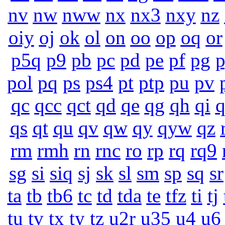
nv
nw
nww
nx
nx3
nxy
nz
oiy
oj
ok
ol
on
oo
op
oq
or
p5q
p9
pb
pc
pd
pe
pf
pg
pol
pq
ps
ps4
pt
ptp
pu
pv
qc
qcc
qct
qd
qe
qg
qh
qi
q
qs
qt
qu
qv
qw
qy
qyw
qz
rm
rmh
rn
rnc
ro
rp
rq
rq9
sg
si
siq
sj
sk
sl
sm
sp
sq
sr
ta
tb
tb6
tc
td
tda
te
tfz
ti
tj
tu
tv
tx
ty
tz
u2r
u35
u4
u6