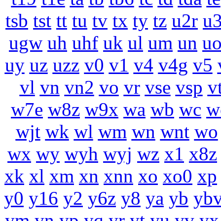
tsb
tst
tt
tu
tv
tx
ty
tz
u2r
u
ugw
uh
uhf
uk
ul
um
un
u
uy
uz
uzz
v0
v1
v4
v4g
v5
vl
vn
vn2
vo
vr
vse
vsp
v
w7e
w8z
w9x
wa
wb
wc
w
wjt
wk
wl
wm
wn
wnt
wo
wx
wy
wyh
wyj
wz
x1
x8z
xk
xl
xm
xn
xnn
xo
xo0
xp
y0
y16
y2
y6z
y8
ya
yb
yb
ym
yn
yp
yq
yr
yt
yu
yv
yx