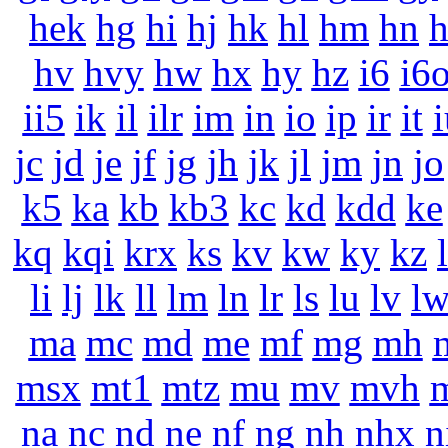
hek
hg
hi
hj
hk
hl
hm
hn
hv
hvy
hw
hx
hy
hz
i6
i6
ii5
ik
il
ilr
im
in
io
ip
ir
it
i
jc
jd
je
jf
jg
jh
jk
jl
jm
jn
jo
k5
ka
kb
kb3
kc
kd
kdd
ke
kq
kqi
krx
ks
kv
kw
ky
kz
li
lj
lk
ll
lm
ln
lr
ls
lu
lv
l
ma
mc
md
me
mf
mg
mh
msx
mt1
mtz
mu
mv
mvh
na
nc
nd
ne
nf
ng
nh
nhx
n