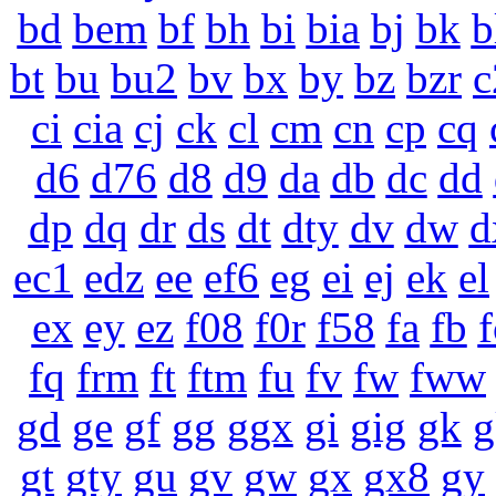
bd
bem
bf
bh
bi
bia
bj
bk
b
bt
bu
bu2
bv
bx
by
bz
bzr
c
ci
cia
cj
ck
cl
cm
cn
cp
cq
d6
d76
d8
d9
da
db
dc
dd
dp
dq
dr
ds
dt
dty
dv
dw
d
ec1
edz
ee
ef6
eg
ei
ej
ek
el
ex
ey
ez
f08
f0r
f58
fa
fb
f
fq
frm
ft
ftm
fu
fv
fw
fww
gd
ge
gf
gg
ggx
gi
gig
gk
g
gt
gty
gu
gv
gw
gx
gx8
gy