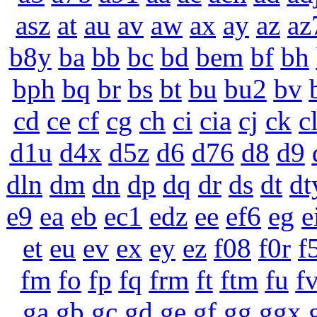
asz
at
au
av
aw
ax
ay
az
az
b8y
ba
bb
bc
bd
bem
bf
bh
bph
bq
br
bs
bt
bu
bu2
bv
cd
ce
cf
cg
ch
ci
cia
cj
ck
c
d1u
d4x
d5z
d6
d76
d8
d9
dln
dm
dn
dp
dq
dr
ds
dt
dt
e9
ea
eb
ec1
edz
ee
ef6
eg
e
et
eu
ev
ex
ey
ez
f08
f0r
f
fm
fo
fp
fq
frm
ft
ftm
fu
f
ga
gb
gc
gd
ge
gf
gg
ggx