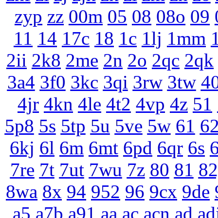
zyp
zz
00m
05
08
08o
09
11
14
17c
18
1c
1lj
1mm
2ii
2k8
2me
2n
2o
2qc
2qk
3a4
3f0
3kc
3qi
3rw
3tw
4
4jr
4kn
4le
4t2
4vp
4z
51
5p8
5s
5tp
5u
5ve
5w
61
6
6kj
6l
6m
6mt
6pd
6qr
6s
6
7re
7t
7ut
7wu
7z
80
81
82
8wa
8x
94
952
96
9cx
9de
a5
a7b
a91
aa
ac
acn
ad
ad