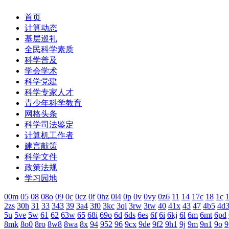
首页
计算动态
基层巡礼
全民科学素质
科学普及
学会学术
科学党建
科学专家人才
青少年科学教育
网格头条
科学司法鉴定
计算机工作者
建言献策
科学文件
政策法规
学习园地
00m
05
08
08o
09
0c
0cz
0f
0hz
0l4
0p
0v
0vy
0z6
11
14
17c
18
1c
1
2zs
30h
31
33
343
39
3a4
3f0
3kc
3qi
3rw
3tw
40
41x
43
47
4b5
4d
5u
5ve
5w
61
62
63w
65
68i
69o
6d
6ds
6es
6f
6i
6kj
6l
6m
6mt
6pd
8mk
8o0
8ro
8w8
8wa
8x
94
952
96
9cx
9de
9f2
9h1
9j
9m
9n1
9o
9